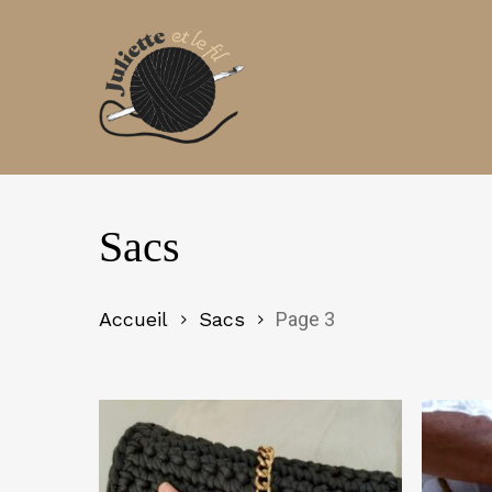
Skip
to
main
content
Sacs
Accueil
Sacs
Page 3