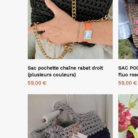
Ajouter Au Panier
Sac pochette chaîne rabat droit
SAC POC
(plusieurs couleurs)
fluo ros
59,00
€
59,00
€