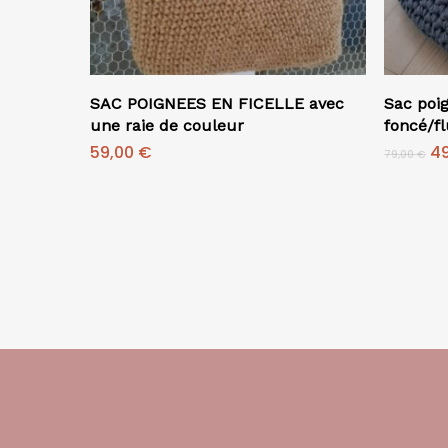
Ajouter Au Panier
SAC POIGNEES EN FICELLE avec
Sac poi
une raie de couleur
foncé/fl
Le
59,00
€
4
79,00
€
pr
in
ét
79