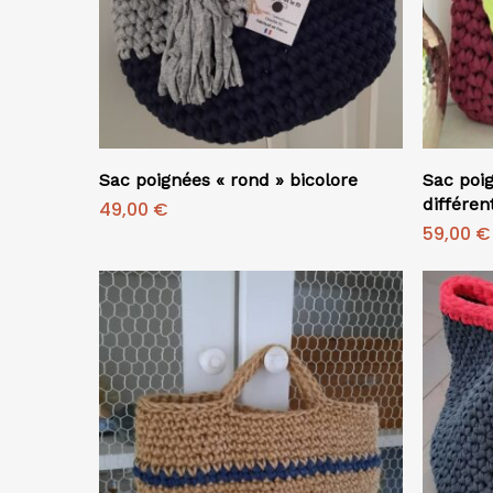
Ajouter Au Panier
Sac poignées « rond » bicolore
Sac poi
différen
49,00
€
59,00
€