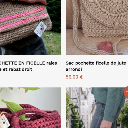
Ajouter Au Panier
Ajouter Au Panier
HETTE EN FICELLE raies
Sac pochette ficelle de jute
e et rabat droit
arrondi
59,00
€
P