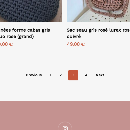
Ajouter Au Panier
Ajouter Au Panier
gnées forme cabas gris
Sac seau gris rosé lurex ros
uo rose (grand)
cuivré
Le
9,00
€
49,00
€
ix
prix
itial
actuel
ait :
est :
,00 €.
49,00 €.
Previous
1
2
3
4
Next
instagram