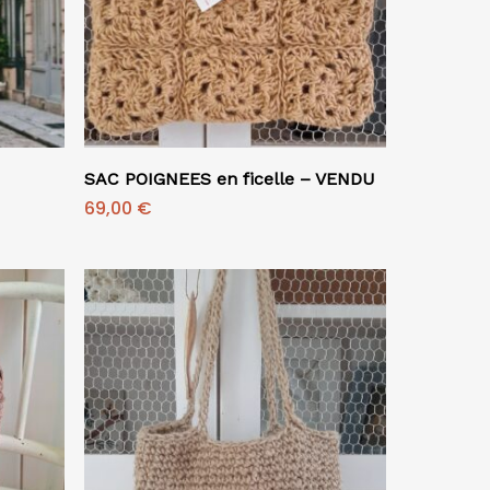
Ajouter Au Panier
SAC POIGNEES en ficelle – VENDU
69,00
€