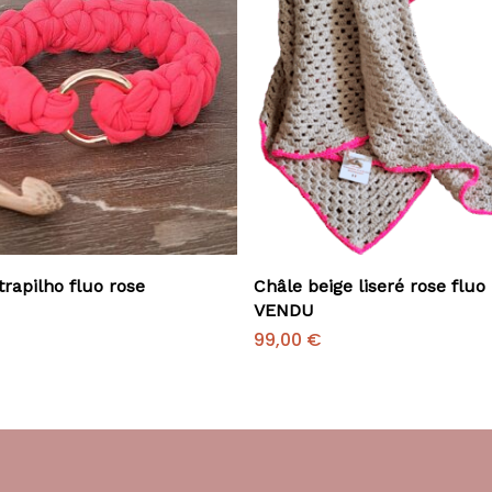
Ajouter Au Panier
Ajouter Au Panier
trapilho fluo rose
Châle beige liseré rose fluo
VENDU
99,00
€