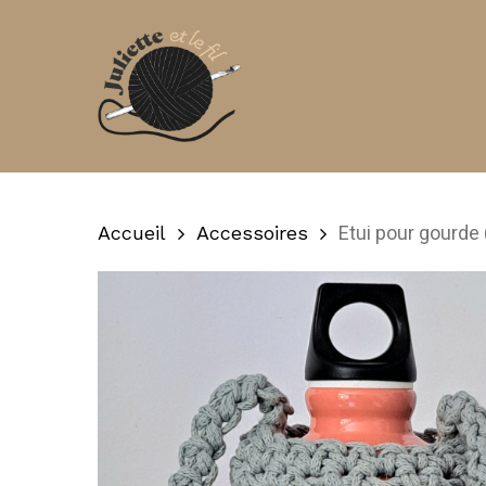
Skip
to
main
content
Accueil
Accessoires
Etui pour gourde