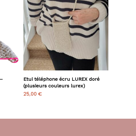
Ajouter Au Panier
 –
Etui téléphone écru LUREX doré
(plusieurs couleurs lurex)
25,00
€