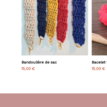
Ajouter Au Panier
Bandoulière de sac
Bacelet 
15,00
€
15,00
€