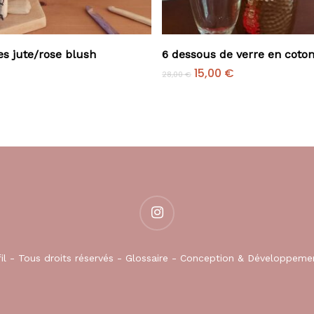
Ajouter Au Panier
Ajouter Au Panier
es jute/rose blush
6 dessous de verre en coto
Le
Le
15,00
€
28,00
€
prix
prix
initial
actuel
était :
est :
28,00 €.
15,00 €.
instagram
fil - Tous droits réservés -
Glossaire
- Conception & Développeme