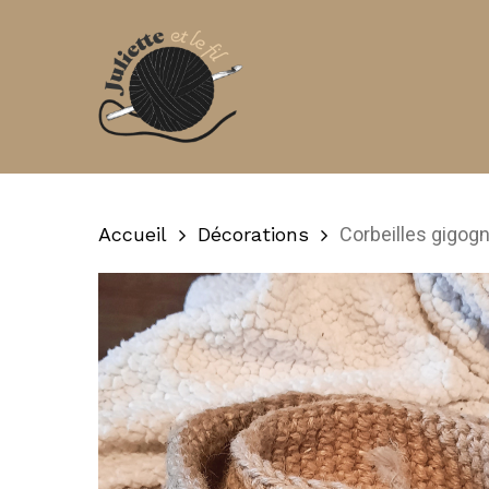
Skip
to
main
content
Accueil
Décorations
Corbeilles gigogn