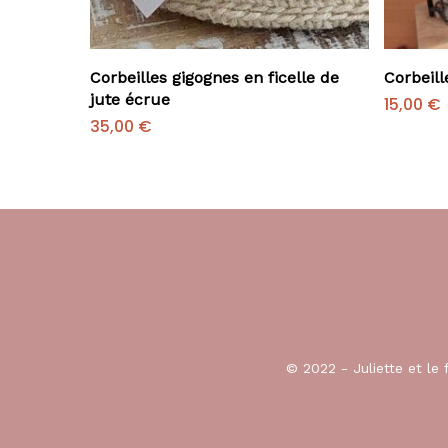
Ajouter Au Panier
Corbeilles gigognes en ficelle de
Corbeill
jute écrue
15,00
€
35,00
€
© 2022 - Juliette et le 