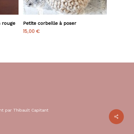
Ajouter Au Panier
n rouge
Petite corbeille à poser
15,00
€
nt par
Thibault Capitant