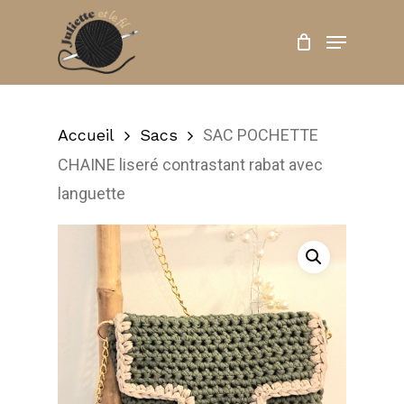
Skip
Menu
to
Close
main
Menu
content
Accueil
Sacs
SAC POCHETTE
CHAINE liseré contrastant rabat avec
languette