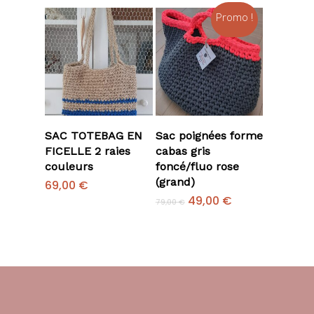
59,00 €.
39,00 €.
Promo !
Ajouter Au
Ajouter Au
SAC TOTEBAG EN
Sac poignées forme
Panier
Panier
FICELLE 2 raies
cabas gris
couleurs
foncé/fluo rose
(grand)
69,00
€
Le
Le
49,00
€
79,00
€
prix
prix
initial
actuel
était :
est :
79,00 €.
49,00 €.