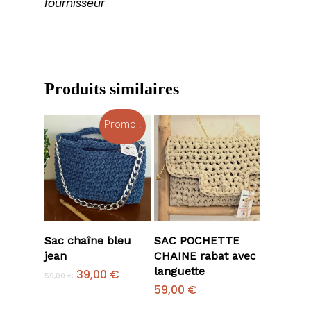
fournisseur
Produits similaires
Promo !
Ajouter Au
Ajouter Au
Sac chaîne bleu
SAC POCHETTE
Panier
Panier
jean
CHAINE rabat avec
languette
Le
Le
39,00
€
59,00
€
prix
prix
59,00
€
initial
actuel
était :
est :